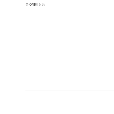
총
0개
의 상품